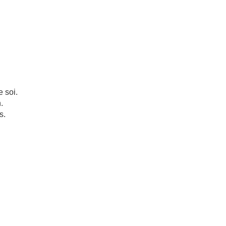
 soi.
.
s.